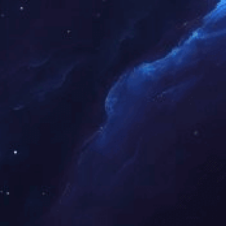
ZYKJ119A2
ZYKJ485B