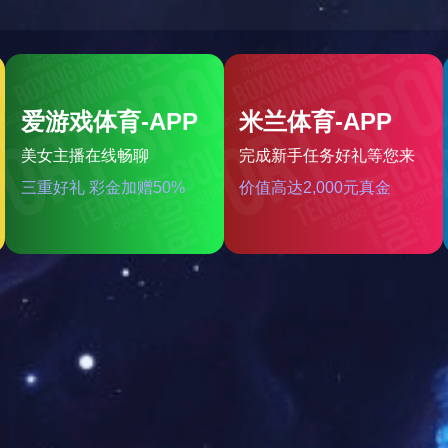
ZYKJPE082
AV0002