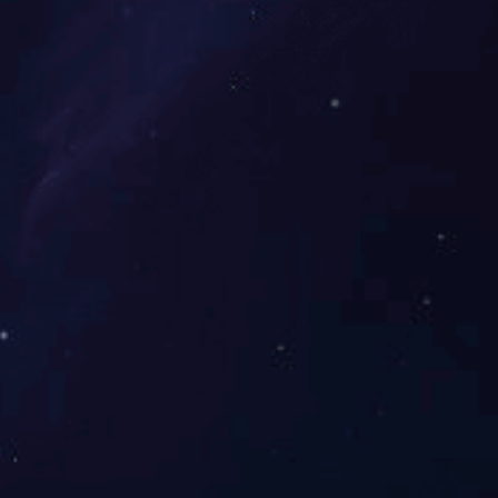
ZYKJ300G2
ZYKJ300C
1
2
首页
下一页
末页
关于我们
产品中心
公司简介
空气悬挂
德式车桥
厂容厂貌
轻型悬挂
美式悬挂
资质荣誉
轮毂
德式悬挂
企业文化
其它车桥系列
制动鼓