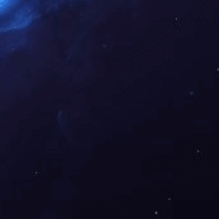
1
ZYKJ300L3