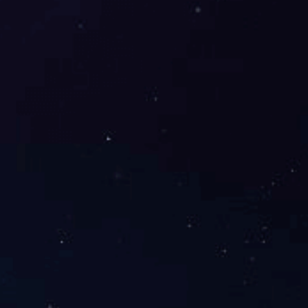
1
制动鼓ZYKJ-14 16J007
新闻中心
关注我们
企业新闻
山东正阳机械
行业动态
微信公众号
企业活动
社会责任