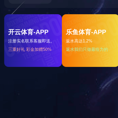
美式悬挂
德式悬挂
轻型悬挂
液压转向车桥
凹心车桥
轮毂