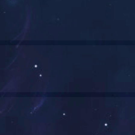
ZYKJ1601D2/D
ZYKJ1601D1/